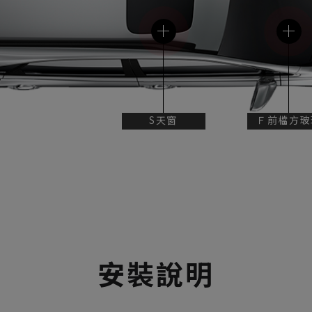
S天窗
Ｆ前檔方玻
安裝說明