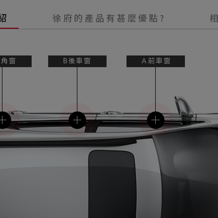
紹
徐府的產品有甚麼優點?
三角窗
B後車窗
Ａ前車窗