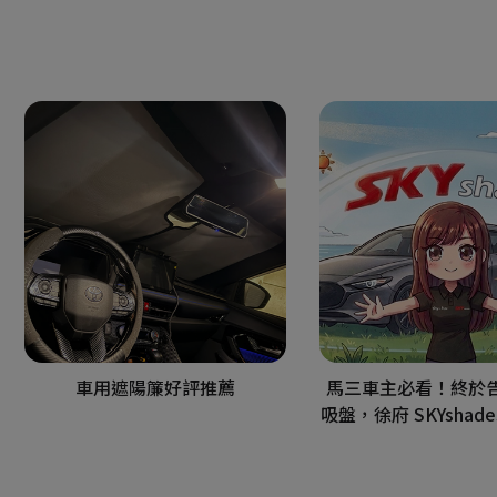
車用遮陽簾好評推薦
馬三車主必看！終於
吸盤，徐府 SKYshad
測開箱