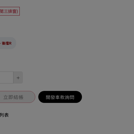
+第三排窗)
、後擋R
+
立即結帳
開發車款詢問
列表