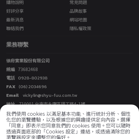
購物說明
常見問題
好評分享
品牌故事
最新消息
網站地圖
聯絡我們
隱私權政策
業務聯繫
徐府實業股份有限公司
統編
73682468
電話
0928-802938
FAX
(06) 2034696
Email
vickylin@shyu-fuu.com.tw
地址
710001
台南市
永康區
環工路4-1號
我們使用 cookies 以滿足基本功能、進行統計分析、個性
化您的瀏覽體驗，以及根據您的興趣提供定向內容。選擇
社群媒體
「同意」即表示您同意我們的 cookies 使用。您可以隨時
透過頁面底部的「Cookies 設定」連結，或透過清除您的
瀏覽器設定來調整您的偏好。