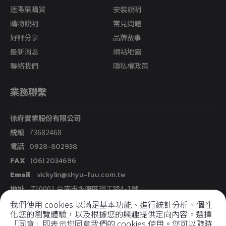
遮陽簾購買
安裝說明
購物說明
常見問題
好評分享
品牌故事
最新消息
網站地圖
聯絡我們
隱私權政策
業務聯繫
徐府實業股份有限公司
統編
73682468
電話
0928-802938
FAX
(06) 2034696
Email
vickylin@shyu-fuu.com.tw
地址
710001
台南市
永康區
環工路4-1號
我們使用 cookies 以滿足基本功能、進行統計分析、個性
化您的瀏覽體驗，以及根據您的興趣提供定向內容。選擇
社群媒體
「同意」即表示您同意我們的 cookies 使用。您可以隨時