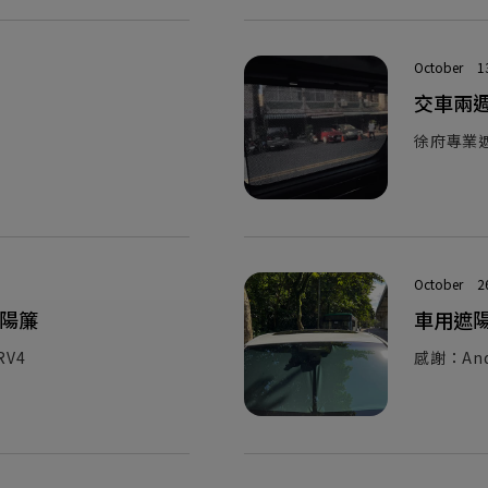
October
1
交車兩
徐府專業遮陽
October
2
遮陽簾
車用遮
RV4
感謝：And