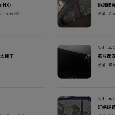
 NX)
價錢確
exus NX
感謝：Gar
April
18, 
太棒了
每片都
感謝：吳
April
10, 
好媽媽