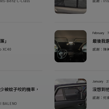
Benz C-Class
感謝：Iri
February
7
簾」
最後我
XC40
感謝：陳美
January
2
少被蚊子咬的機率，
沒想到
感謝：何東
BALENO