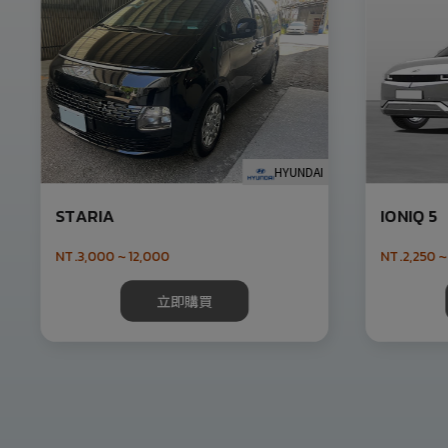
HYUNDAI
STARIA
IONIQ 5
NT.3,000 ~ 12,000
NT.2,250 ~
立即購買