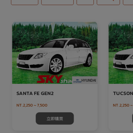
HYUNDAI
SANTA FE GEN2
TUCSON 
NT.2,250 ~ 7,500
NT.2,250 ~
立即購買