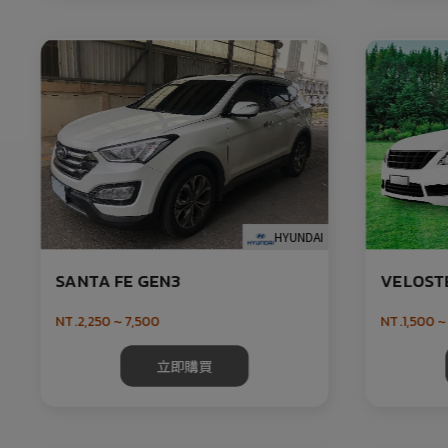
HYUNDAI
SANTA FE GEN3
VELOST
NT.2,250 ~ 7,500
NT.1,500 ~
立即購買