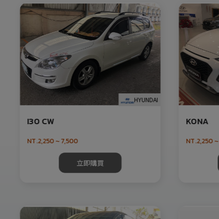
HYUNDAI
I30 CW
KONA
NT.2,250 ~ 7,500
NT.2,250 ~
立即購買