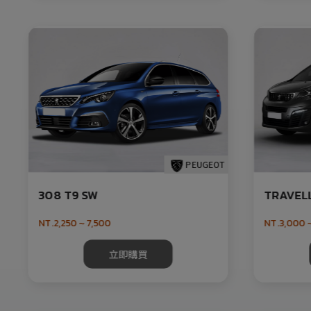
PEUGEOT
308 T9 SW
TRAVEL
NT.2,250 ~ 7,500
NT.3,000 ~
立即購買