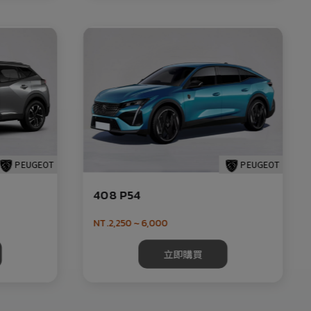
PEUGEOT
PEUGEOT
408 P54
NT.2,250 ~ 6,000
立即購買