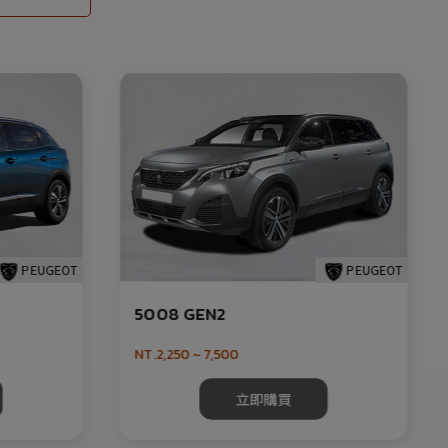
PEUGEOT
PEUGEOT
5008 GEN2
NT.2,250 ~ 7,500
立即購買